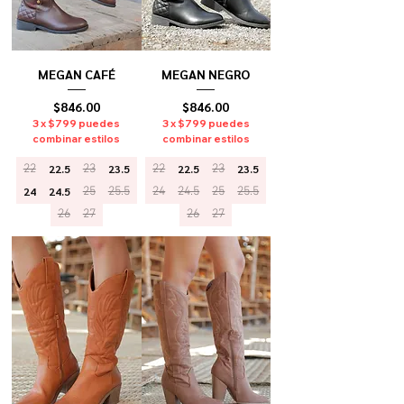
MEGAN CAFÉ
MEGAN NEGRO
Precio
Precio
$846.00
$846.00
3 x $799 puedes
3 x $799 puedes
combinar estilos
combinar estilos
22
22.5
23
23.5
22
22.5
23
23.5
24
24.5
25
25.5
24
24.5
25
25.5
26
27
26
27