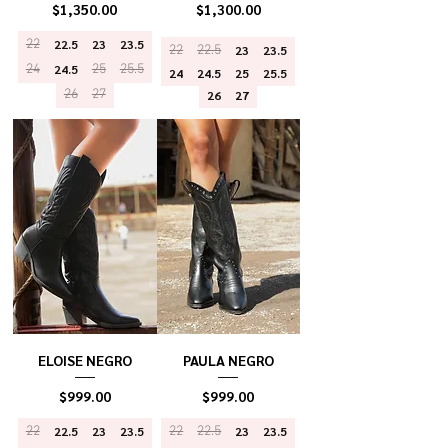
Precio
Precio
$1,350.00
$1,300.00
22
22.5
23
23.5
22
22.5
23
23.5
24
24.5
25
25.5
24
24.5
25
25.5
26
27
26
27
ELOISE NEGRO
PAULA NEGRO
Precio
Precio
$999.00
$999.00
22
22.5
23
23.5
22
22.5
23
23.5