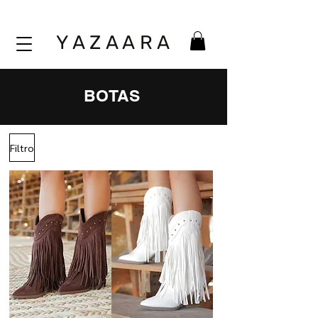
Y A Z A A
R A
BOTAS
Filtro