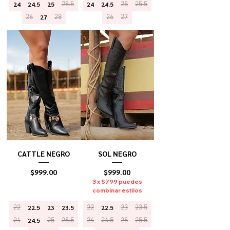
24
24.5
25
25.5
24
24.5
25
25.5
26
27
28
26
27
CATTLE NEGRO
SOL NEGRO
Precio
Precio
$999.00
$999.00
3 x $799 puedes
combinar estilos
22
22.5
23
23.5
22
22.5
23
23.5
24
24.5
25
25.5
24
24.5
25
25.5