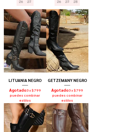
26
27
26
27
28
LITUANIA NEGRO
GETZEMANY NEGRO
Agotado
Agotado
3 x $799
3 x $799
puedes combinar
puedes combinar
estilos
estilos