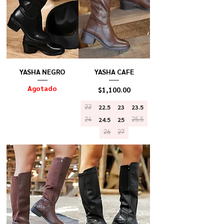
YASHA NEGRO
YASHA CAFE
Agotado
Precio
$1,100.00
22
22.5
23
23.5
24
24.5
25
25.5
26
27