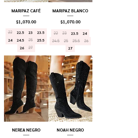
MARIPAZ CAFÉ
MARIPAZ BLANCO
Precio
Precio
$1,070.00
$1,070.00
22
22.5
23
23.5
22
23
23.5
24
24
24.5
25
25.5
24.5
25
25.5
26
26
27
27
NEREA NEGRO
NOAH NEGRO