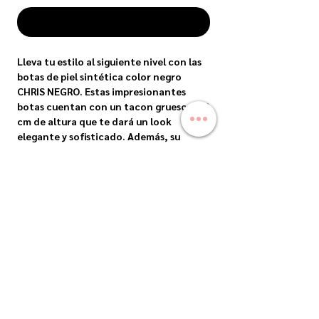
COMPRAR
Lleva tu estilo al siguiente nivel con las 
botas de piel sintética color negro 
CHRIS NEGRO. Estas impresionantes 
botas cuentan con un tacon grueso de 9 
cm de altura que te dará un look 
elegante y sofisticado. Además, su 
cierre a un costado te brindará un 
ajuste perfecto para mayor comodidad. 
Ya sea para una noche en la ciudad o 
para un evento especial, estas botas son 
el complemento perfecto para 
cualquier outfit. Disfruta de la moda y la 
comodidad con las botas CHRIS NEGRO.
ENVIOS
Envíos Nacionales: Precios sujetos a costo