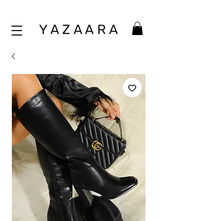
Y A Z A A
R A