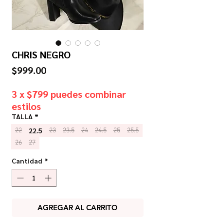
CHRIS NEGRO
Precio
$999.00
3 x $799 puedes combinar
estilos
TALLA
*
22.5
22
23
23.5
24
24.5
25
25.5
26
27
Cantidad
*
AGREGAR AL CARRITO