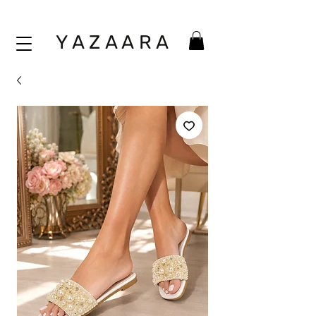
Y A Z A A
R A