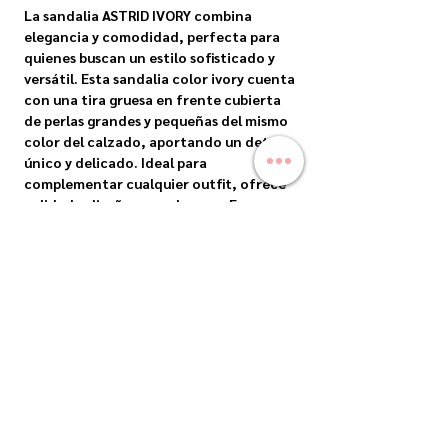
La sandalia ASTRID IVORY combina
elegancia y comodidad, perfecta para
quienes buscan un estilo sofisticado y
versátil. Esta sandalia color ivory cuenta
con una tira gruesa en frente cubierta
de perlas grandes y pequeñas del mismo
color del calzado, aportando un detalle
único y delicado. Ideal para
complementar cualquier outfit, ofrece
calidad y diseño en cada paso. En
YAZAARA, nos comprometemos a
ofrecer prendas y accesorios que
resalten tu personalidad. Descubre la
combinación perfecta entre moda y
funcionalidad con ASTRID IVORY.
ENVIOS
Envíos Nacionales: Precios sujetos a costo