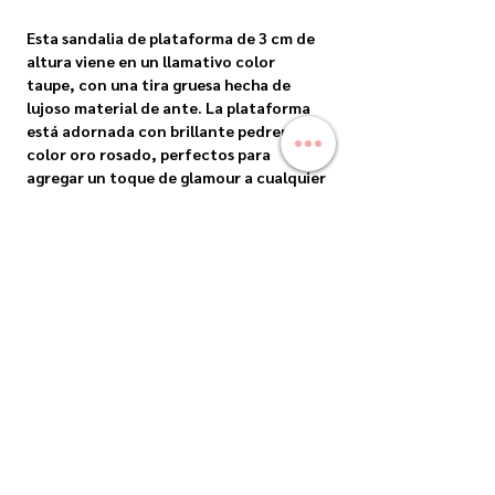
Esta sandalia de plataforma de 3 cm de
altura viene en un llamativo color
taupe, con una tira gruesa hecha de
lujoso material de ante. La plataforma
está adornada con brillante pedreria
color oro rosado, perfectos para
agregar un toque de glamour a cualquier
atuendo. Diseñadas teniendo en cuenta
tanto el estilo como la comodidad,
estas sandalias son perfectas para una
salida nocturna o una ocasión especial.
Adéntrate en el lujo y la sofisticación
con la sandalia.
ENVIOS
Envíos Nacionales: Precios sujetos a costo
CAMBIOS
extra en caso de ser zona extendida:
PRECIO VARIABLE DEPENDIENDO
¡Una vez que los tengas, no los dejarás ir!...