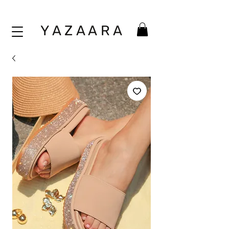
Y A Z A A
R A