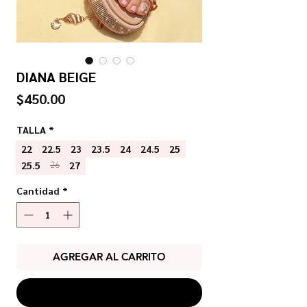
DIANA BEIGE
Precio
$450.00
TALLA
*
22
22.5
23
23.5
24
24.5
25
25.5
27
26
Cantidad
*
AGREGAR AL CARRITO
COMPRAR