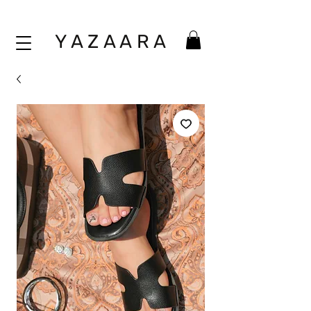
Y A Z A A
R A