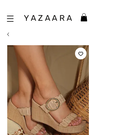
Y A Z A A
R A