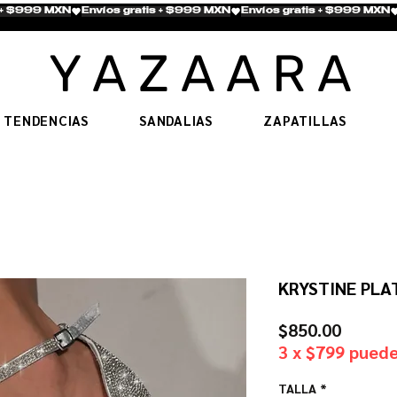
Y A Z A A
R A
TENDENCIAS
SANDALIAS
ZAPATILLAS
KRYSTINE PLA
Precio
$850.00
3 x $799 puede
TALLA
*