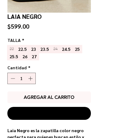
LAIA NEGRO
Precio
$599.00
TALLA
*
22.5
23
23.5
24.5
25
22
24
25.5
26
27
Cantidad
*
AGREGAR AL CARRITO
COMPRAR
Laia Negro es la zapatilla color negro
perfecta para quienes buscan estilo y