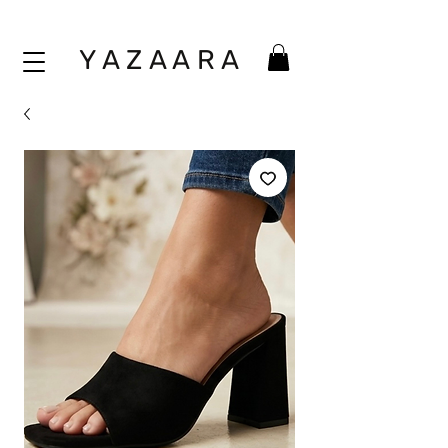
Y A Z A A
R A