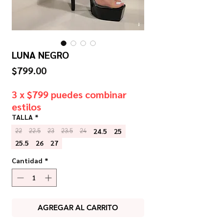
LUNA NEGRO
Precio
$799.00
3 x $799 puedes combinar
estilos
TALLA
*
24.5
25
22
22.5
23
23.5
24
25.5
26
27
Cantidad
*
AGREGAR AL CARRITO