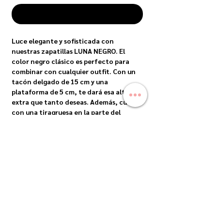
COMPRAR
Luce elegante y sofisticada con 
nuestras zapatillas LUNA NEGRO. El 
color negro clásico es perfecto para 
combinar con cualquier outfit. Con un 
tacón delgado de 15 cm y una 
plataforma de 5 cm, te dará esa altura 
extra que tanto deseas. Además, cuenta 
con una tiragruesa en la parte del 
frente para mayor comodidad y una tira 
delgada que se ajusta al tobillo para un 
soporte adicional. Confeccionadas con 
materiales de alta calidad, estas 
zapatillas te garantizan durabilidad y 
estilo. Atrévete a lucir impecable con 
nuestras LUNA NEGRO.
ENVIOS