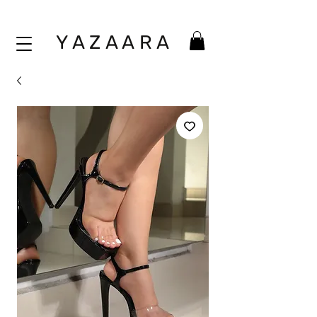
Y A Z A A
R A