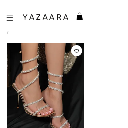
Y A Z A A
R A