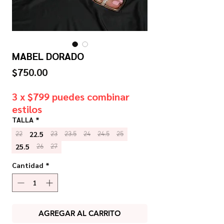
MABEL DORADO
Precio
$750.00
3 x $799 puedes combinar
estilos
TALLA
*
22.5
22
23
23.5
24
24.5
25
25.5
26
27
Cantidad
*
AGREGAR AL CARRITO