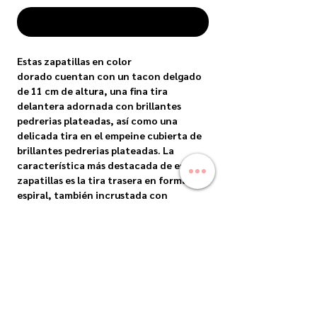
COMPRAR
Estas zapatillas en color
dorado cuentan con un tacon delgado
de 11 cm de altura, una fina tira
delantera adornada con brillantes
pedrerias plateadas, así como una
delicada tira en el empeine cubierta de
brillantes pedrerias plateadas. La
característica más destacada de estas
zapatillas es la tira trasera en forma de
espiral, también incrustada con
brillantes pedrerias plateadas, que se
adapta hermosamente a tu pierna para
un ajuste seguro. Ya sea que salgas para
una ocasión especial o simplemente
quieras mejorar tu estilo diario,
estas zapatillas son un artículo
imprescindible para cualquier persona a
la moda.