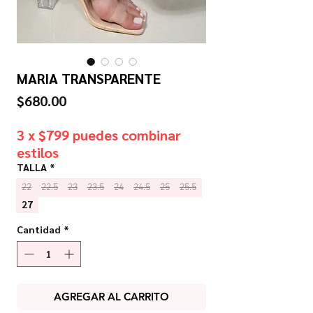
MARIA TRANSPARENTE
Precio
$680.00
3 x $799 puedes combinar
estilos
TALLA
*
22
22.5
23
23.5
24
24.5
25
25.5
27
Cantidad
*
AGREGAR AL CARRITO