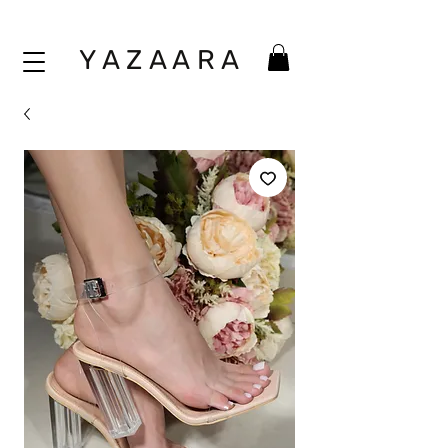
Y A Z A A
R A