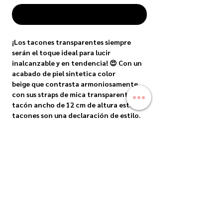
COMPRAR
¡Los tacones transparentes siempre
serán el toque ideal para lucir
inalcanzable y en tendencia! 😍 Con un
acabado de piel sintetica color
beige que contrasta armoniosamente
con sus straps de mica transparente y
tacón ancho de 12 cm de altura estos
tacones son una declaración de estilo.
Su versatilidad los hace súper
combinables, perfectos para lucir con
vestidos negros de abertura en pierna
para una noche elegante o con
jeans para un look más casual pero
sofisticado. Atrévete a usarlos. ¡Será
imposible no voltearte a ver! 🙊
ENVIOS