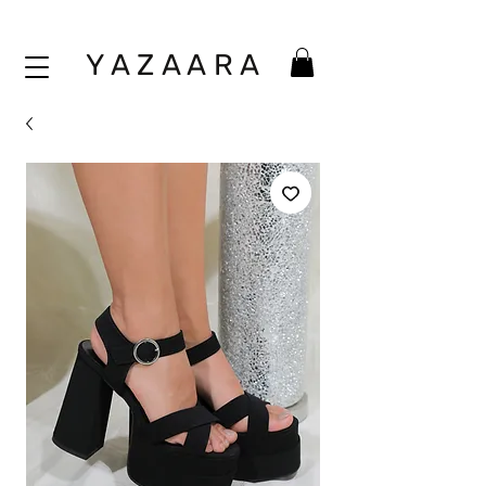
Y A Z A A
R A