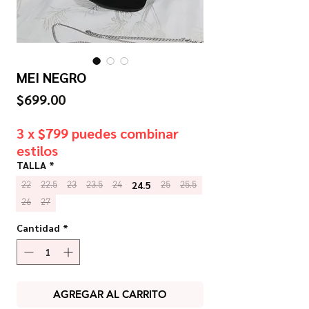
MEI NEGRO
Precio
$699.00
3 x $799 puedes combinar
estilos
TALLA
*
24.5
22
22.5
23
23.5
24
25
25.5
26
27
Cantidad
*
AGREGAR AL CARRITO