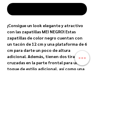
COMPRAR
¡Consigue un look elegante y atractivo
con las zapatillas MEI NEGRO! Estas
zapatillas de color negro cuentan con
un tacón de 12 cm y una plataforma de 6
cm para darte un poco de altura
adicional. Además, tienen dos tiras
cruzadas en la parte frontal para un
toque de estilo adicional, así como una
tira ajustable a la altura del tobillo y
talón que te brindarán comodidad y
soporte durante todo el día. Ya sea para
una noche de fiesta o una ocasión
especial, estas zapatillas son la opción
ideal para lucir fabulosa y sentirte
cómoda al mismo tiempo.
ENVIOS