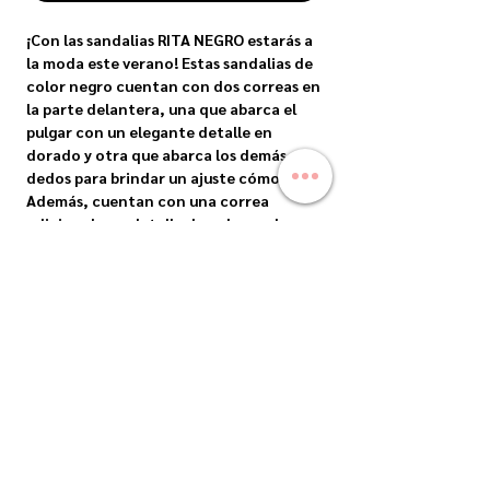
¡Con las sandalias RITA NEGRO estarás a 
la moda este verano! Estas sandalias de 
color negro cuentan con dos correas en 
la parte delantera, una que abarca el 
pulgar con un elegante detalle en 
dorado y otra que abarca los demás 
dedos para brindar un ajuste cómodo. 
Además, cuentan con una correa 
adicional con detalle dorado en el 
empeine para un toque de estilo 
adicional. Estas sandalias son ideales 
para combinar con cualquier outfit de 
verano, desde vestidos hasta jeans. 
¡Hazte con las sandalias RITA NEGRO y 
marca tendencia esta temporada!
ENVIOS
Envíos Nacionales: Precios sujetos a costo