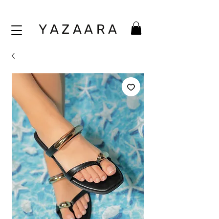
Y A Z A A
R A