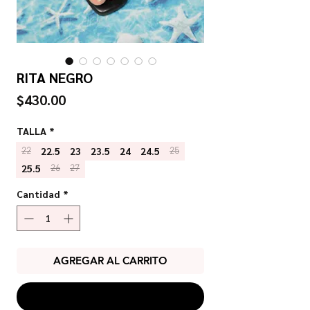
RITA NEGRO
Precio
$430.00
TALLA
*
22.5
23
23.5
24
24.5
22
25
25.5
26
27
Cantidad
*
AGREGAR AL CARRITO
COMPRAR