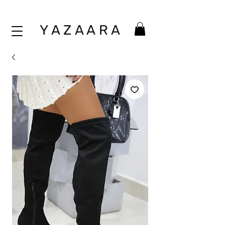
Y A Z A A
R A