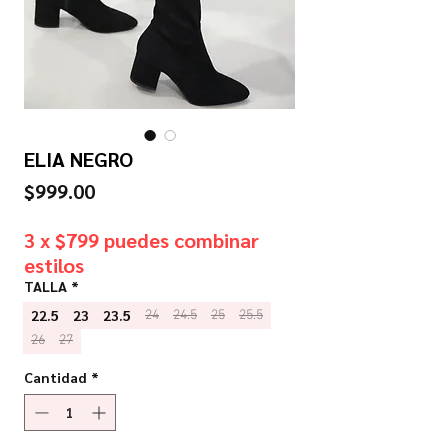
ELIA NEGRO
Precio
$999.00
3 x $799 puedes combinar
estilos
TALLA
*
22.5
23
23.5
24
24.5
25
25.5
26
27
Cantidad
*