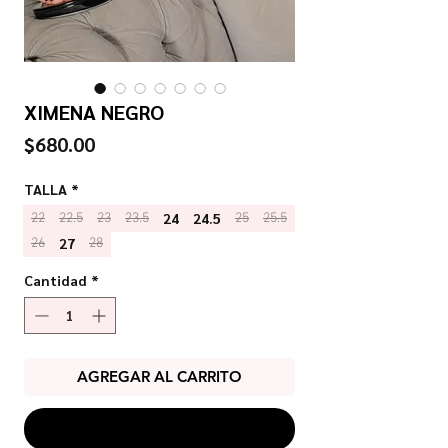
XIMENA NEGRO
Precio
$680.00
TALLA
*
24
24.5
22
22.5
23
23.5
25
25.5
27
26
28
Cantidad
*
AGREGAR AL CARRITO
COMPRAR