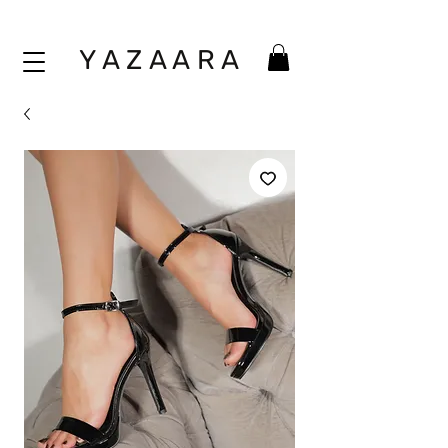
Y A Z A A
R A