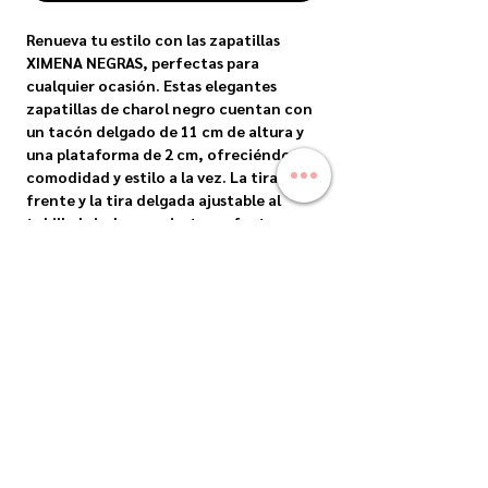
Renueva tu estilo con las zapatillas 
XIMENA NEGRAS, perfectas para 
cualquier ocasión. Estas elegantes 
zapatillas de charol negro cuentan con 
un tacón delgado de 11 cm de altura y 
una plataforma de 2 cm, ofreciéndote 
comodidad y estilo a la vez. La tira en 
frente y la tira delgada ajustable al 
tobillo brindan un ajuste perfecto y un 
toque adicional de elegancia a este 
diseño clásico. Ya sea para una noche en 
la ciudad o una reunión formal, las 
zapatillas XIMENA NEGRAS te 
mantendrán a la moda y cómoda en 
todo momento.
ENVIOS
Envíos Nacionales: Precios sujetos a costo